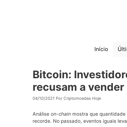
Pular
para
o
conteúdo
Início
Últ
Bitcoin: Investido
recusam a vender
04/10/2021
Por
Criptomoedas Hoje
Análise
on-chain
mostra que quantidade d
recorde. No passado, eventos iguais leva