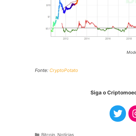
Mode
Fonte:
CryptoPotato
Siga o Criptomoed
Categorias
Bitcoin
,
Notícias