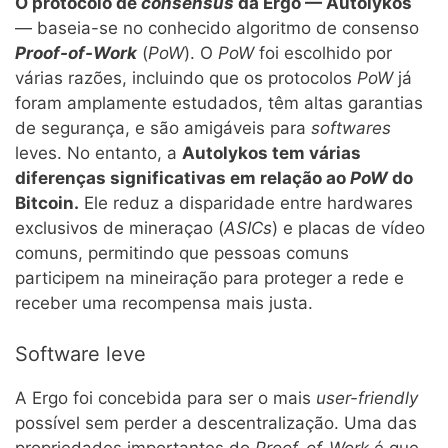
O protocolo de
consensus
da Ergo — Autolykos
— baseia-se no conhecido algoritmo de consenso
Proof-of-Work
(
PoW
). O
PoW
foi escolhido por
várias razões, incluindo que os protocolos
PoW
já
foram amplamente estudados, têm altas garantias
de segurança, e são amigáveis para
softwares
leves. No entanto, a
Autolykos tem várias
diferenças significativas em relação ao
PoW
do
Bitcoin.
Ele reduz a disparidade entre hardwares
exclusivos de mineraçao (
ASICs
) e placas de vídeo
comuns, permitindo que pessoas comuns
participem na mineiração para proteger a rede e
receber uma recompensa mais justa.
Software leve
A Ergo foi concebida para ser o mais
user-friendly
possível sem perder a descentralização. Uma das
propriedades importantes do
Proof-of-Work
é que