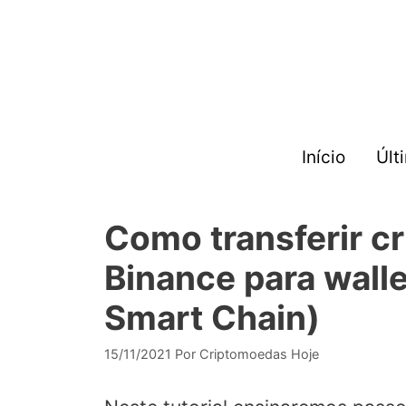
Pular
para
o
conteúdo
Início
Últ
Como transferir c
Binance para wall
Smart Chain)
15/11/2021
Por
Criptomoedas Hoje