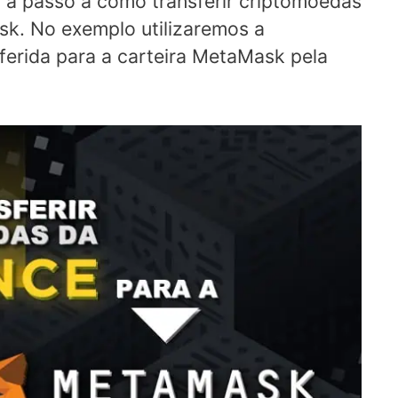
o a passo a como transferir criptomoedas
sk. No exemplo utilizaremos a
ferida para a carteira MetaMask pela