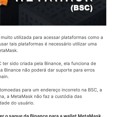
muito utilizada para acessar plataformas como a
sar tais plataformas é necessário utilizar uma
MetaMask.
 ter sido criada pela Binance, ela funciona de
e a Binance não poderá dar suporte para erros
ain.
ptomoedas para um endereço incorreto na BSC, a
a, a MetaMask não faz a custódia das
dade do usuário.
er o saque da Binance para a wallet MetaMask
.